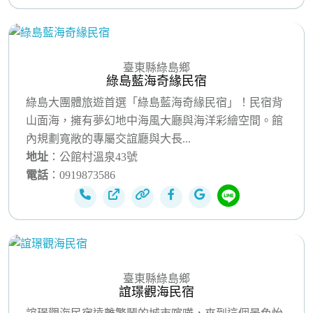
臺東縣綠島鄉
綠島藍海奇緣民宿
綠島大團體旅遊首選「綠島藍海奇緣民宿」！民宿背
山面海，擁有夢幻地中海風大廳與海洋彩繪空間。館
內規劃寬敞的專屬交誼廳與大長...
地址
：公館村溫泉43號
電話
：0919873586
臺東縣綠島鄉
誼璟觀海民宿