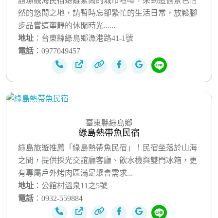
誼璟觀海民宿遠離繁鬧的城市喧嘩，來到這個景色怡
然的悠閒之地，請暫時忘卻繁忙的生活日常，放鬆腳
步品嘗這寧靜的休閒時光......
地址
：台東縣綠島鄉漁港路41-1號
電話
：0977049457
臺東縣綠島鄉
綠島熱帶魚民宿
綠島旅遊推薦「綠島熱帶魚民宿」！民宿坐落於山海
之間，提供採光交誼廳客廳、飲水機與雙門冰箱，更
有專屬戶外烤肉區滿足聚會需求...
地址
：公館村溫泉11之5號
電話
：0932-559884