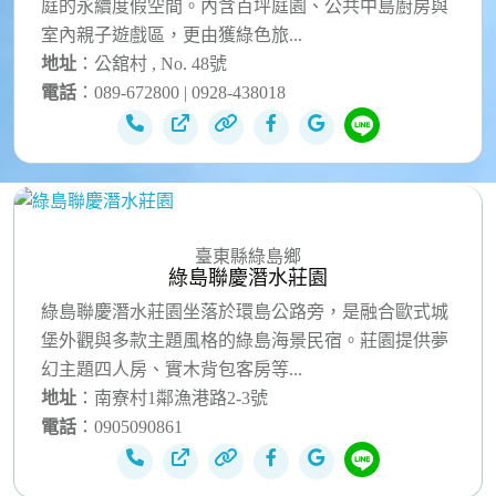
庭的永續度假空間。內含百坪庭園、公共中島廚房與
室內親子遊戲區，更由獲綠色旅...
地址
：公舘村 , No. 48號
電話
：089-672800 | 0928-438018
臺東縣綠島鄉
綠島聯慶潛水莊園
綠島聯慶潛水莊園坐落於環島公路旁，是融合歐式城
堡外觀與多款主題風格的綠島海景民宿。莊園提供夢
幻主題四人房、實木背包客房等...
地址
：南寮村1鄰漁港路2-3號
電話
：0905090861